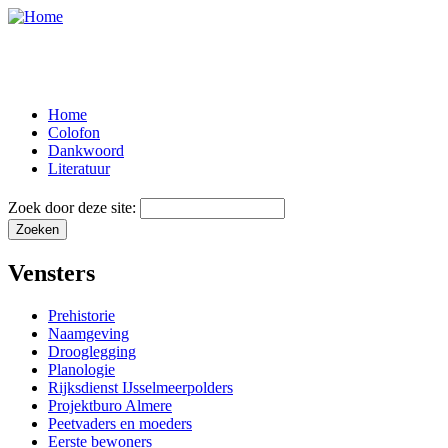
Home
Colofon
Dankwoord
Literatuur
Zoek door deze site:
Vensters
Prehistorie
Naamgeving
Drooglegging
Planologie
Rijksdienst IJsselmeerpolders
Projektburo Almere
Peetvaders en moeders
Eerste bewoners