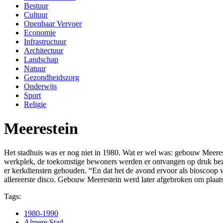
Bestuur
Cultuur
Openbaar Vervoer
Economie
Infrastructuur
Architectuur
Landschap
Natuur
Gezondheidszorg
Onderwijs
Sport
Religie
Meerestein
Het stadhuis was er nog niet in 1980. Wat er wel was: gebouw Meere
werkplek, de toekomstige bewoners werden er ontvangen op druk bez
er kerkdiensten gehouden. “En dat het de avond ervoor als bioscoop 
allereerste disco. Gebouw Meerestein werd later afgebroken om plaats
Tags:
1980-1990
Almere Stad